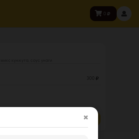
0
, микс кунжута, соус унаги
300
Заказать