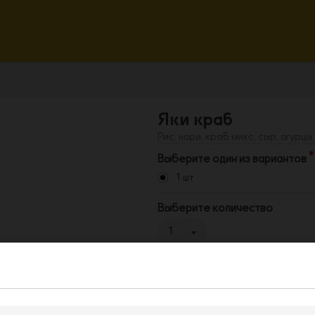
Яки краб
Рис, нори, краб микс, сыр, огурцы
Выберите один из вариантов
1 шт
Выберите количество
1