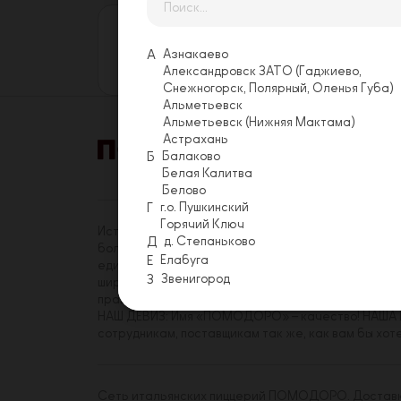
Оставьте свой отзыв
Еще никто не оставил отзыв на этой
А
Азнакаево
Оставить отзыв
Александровск ЗАТО (Гаджиево,
Снежногорск, Полярный, Оленья Губа)
Альметьевск
Альметьевск (Нижняя Мактама)
Астрахань
Б
Балаково
Акции
Условия 
Белая Калитва
Белово
Г
г.о. Пушкинский
Горячий Ключ
История «ПОМОДОРО» началась в 2014 году. На с
Д
д. Степаньково
более трехсот сотрудников, имеющих реальную в
Е
Елабуга
единомышленников среди коллег. Миссия «ПОМОДО
З
Звенигород
широкому кругу посетителей. Принципы, которым
правиле.
НАШ ДЕВИЗ: Имя «ПОМОДОРО» – качество! НАША Ц
сотрудникам, поставщикам так же, как вам бы хот
Сеть итальянских пиццерий ПОМОДОРО. Доставка