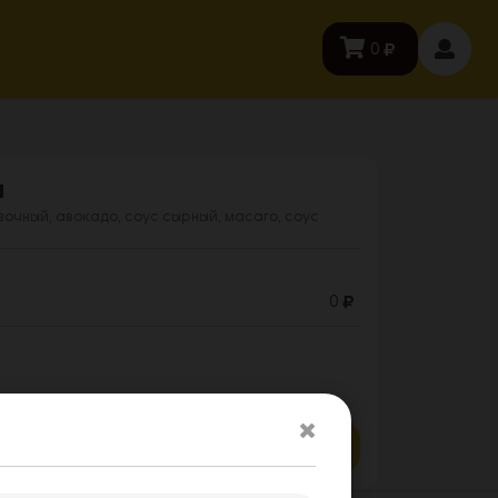
0
я
ивочный, авокадо, соус сырный, масаго, соус
0
Заказать