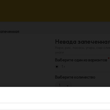
запеченная
Невада запеченна
Нори, рис, лосось, угорь, сыр сл
унаги
Выберите один из вариантов
1 г
Выберите количество
1