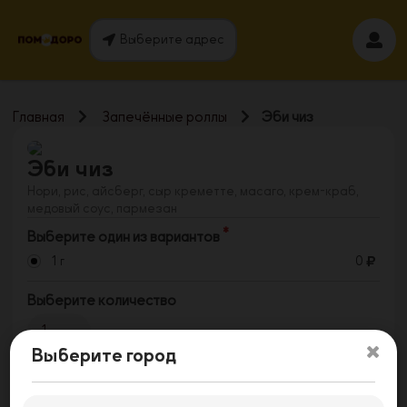
Выберите адрес
Главная
Запечённые роллы
Эби чиз
Эби чиз
Нори, рис, айсберг, сыр креметте, масаго, крем-краб,
медовый соус, пармезан
Выберите один из вариантов
1 г
0
Выберите количество
1
Выберите город
Заказать