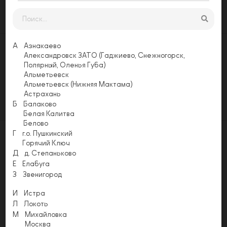
Заказать
А
Азнакаево
Александровск ЗАТО (Гаджиево, Снежногорск,
Оставьте свой отзыв
Полярный, Оленья Губа)
Еще никто не оставил отзыв на этой
Альметьевск
странице. Будьте первым, напишите свой
Альметьевск (Нижняя Мактама)
отзыв!
Астрахань
Оставить отзыв
Б
Балаково
Белая Калитва
Белово
Г
г.о. Пушкинский
Горячий Ключ
Д
д. Степаньково
Е
Елабуга
Акции
Условия доставки
Способы оплаты
З
Звенигород
Напишите нам
Email
И
Истра
info@pizzapomodoro.ru
Л
Локоть
М
Михайловка
Москва