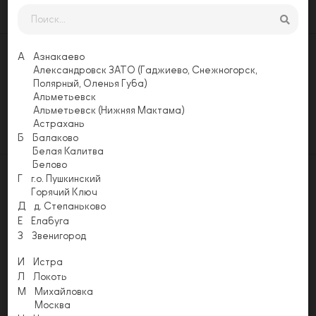
Заказать
А
Азнакаево
Оставьте свой отзыв
Александровск ЗАТО (Гаджиево, Снежногорск,
Полярный, Оленья Губа)
Еще никто не оставил отзыв на этой
Альметьевск
странице. Будьте первым, напишите свой
Альметьевск (Нижняя Мактама)
отзыв!
Астрахань
Оставить отзыв
Б
Балаково
Белая Калитва
Белово
Г
г.о. Пушкинский
Горячий Ключ
Д
д. Степаньково
Е
Елабуга
Акции
Условия доставки
Способы оплаты
Напишите нам
З
Звенигород
Email
И
Истра
info@pizzapomodoro.ru
Л
Локоть
М
Михайловка
История «ПОМОДОРО» началась в 2014 году. На сегодняшний
Москва