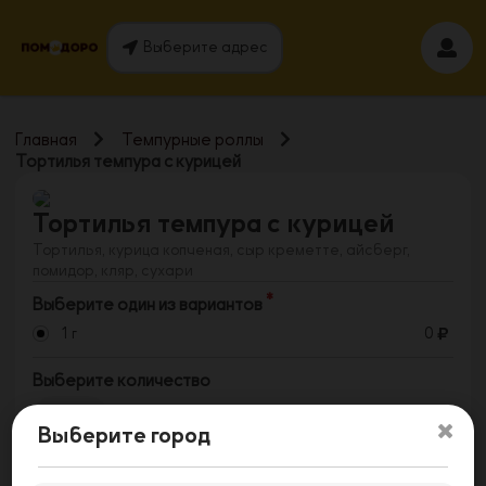
Выберите адрес
Главная
Темпурные роллы
Тортилья темпура с курицей
Тортилья темпура с курицей
Тортилья, курица копченая, сыр креметте, айсберг,
помидор, кляр, сухари
Выберите один из вариантов
1 г
0
Выберите количество
1
Выберите город
Заказать