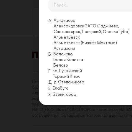
Оставьте свой отзыв
Еще никто не оставил отзыв на этой
А
Азнакаево
Александровск ЗАТО (Гаджиево,
Оставить отзыв
Снежногорск, Полярный, Оленья Губа)
Альметьевск
Альметьевск (Нижняя Мактама)
Астрахань
Б
Балаково
Белая Калитва
Акции
Условия 
Белово
Г
г.о. Пушкинский
Горячий Ключ
История «ПОМОДОРО» началась в 2014 году. На с
Д
д. Степаньково
более трехсот сотрудников, имеющих реальную в
Е
Елабуга
единомышленников среди коллег. Миссия «ПОМОДО
З
Звенигород
широкому кругу посетителей. Принципы, которым
правиле.
НАШ ДЕВИЗ: Имя «ПОМОДОРО» – качество! НАША Ц
сотрудникам, поставщикам так же, как вам бы хот