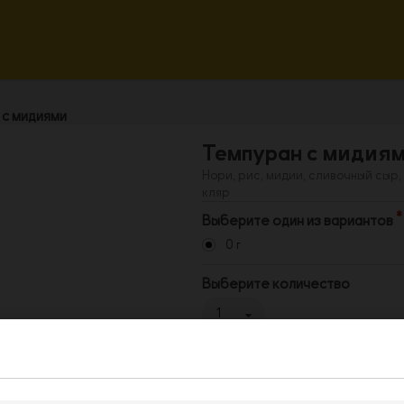
 с мидиями
Темпуран с мидия
Нори, рис, мидии, сливочный сыр, 
кляр
Выберите один из вариантов
0 г
Выберите количество
1