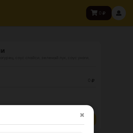
0
ми
огурец, соус спайси, зеленый лук, соус унаги,
0
Заказать