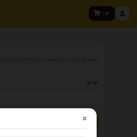
0
ная, салат Айсберг, сладкий чили, соус Цезарь,
280
Заказать