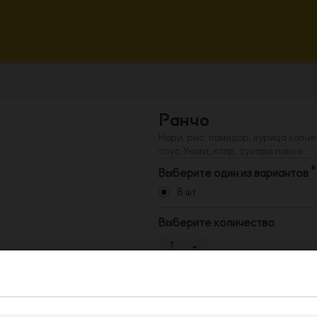
Ранчо
Нори, рис, помидор, курица копче
соус Унаги, кляр, сухари панко
Выберите один из вариантов
8 шт
Выберите количество
1