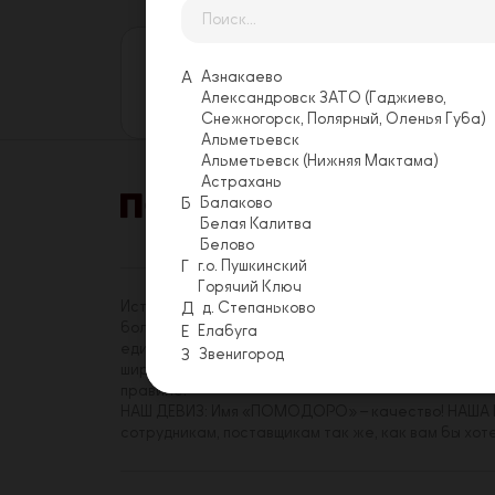
Оставьте свой отзыв
Еще никто не оставил отзыв на этой
А
Азнакаево
Александровск ЗАТО (Гаджиево,
Оставить отзыв
Снежногорск, Полярный, Оленья Губа)
Альметьевск
Альметьевск (Нижняя Мактама)
Астрахань
Б
Балаково
Белая Калитва
Акции
Условия 
Белово
Г
г.о. Пушкинский
Горячий Ключ
История «ПОМОДОРО» началась в 2014 году. На с
Д
д. Степаньково
более трехсот сотрудников, имеющих реальную в
Е
Елабуга
единомышленников среди коллег. Миссия «ПОМОДО
З
Звенигород
широкому кругу посетителей. Принципы, которым
правиле.
НАШ ДЕВИЗ: Имя «ПОМОДОРО» – качество! НАША Ц
сотрудникам, поставщикам так же, как вам бы хот