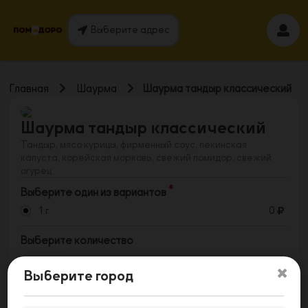
Выберите адрес
Главная
Шаурма
Шаурма тандыр классический
Шаурма тандыр классический
Тандыр, мясо курицы, фирменный соус, пекинская
капуста, корейская морковь, свежий помидор, свежий
огурец
Выберите один из вариантов
1 г
0
Выберите количество
1
Выберите город
Заказать