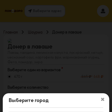
Выберите адрес
Главная
Шаурма
Донер в лаваше
Донер в лаваше
Лаваш, говядина, пекинская капуста, лук красный, кетчуп,
чесночный соус, картофель фри, маринованный огурец,
Фета, помидор, зира
Выберите один из вариантов
470 г
865
648
Выберите количество
1
Выберите город
Заказать