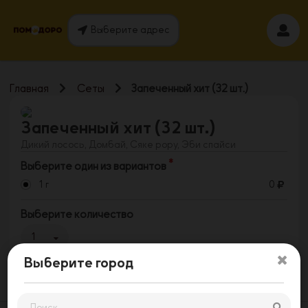
Выберите адрес
Главная
Сеты
Запеченный хит (32 шт.)
Запеченный хит (32 шт.)
Дикий лосось, Домбай, Сяке рору, Эби спайси
Выберите один из вариантов
1 г
0
Выберите количество
1
Выберите город
Заказать