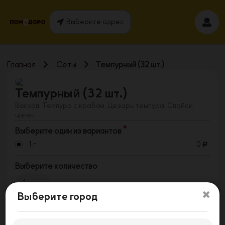
Выберите адрес
Главная
Сеты
Темпурный (32 шт.)
Темпурный (32 шт.)
Восход, Темпура с крабом, Цезарь темпура, Спайси
чикен
Выберите один из вариантов
1 г
0
Выберите количество
1
Выберите город
Заказать