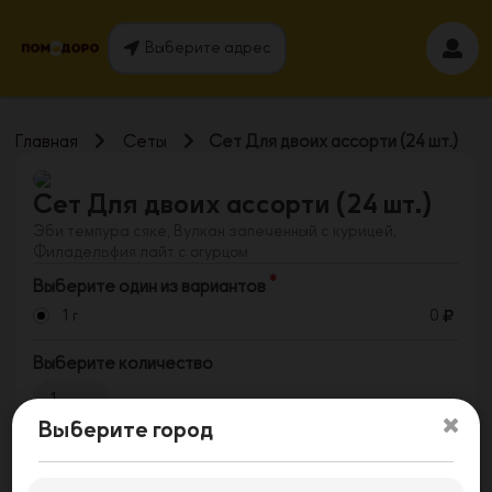
Выберите адрес
Главная
Сеты
Сет Для двоих ассорти (24 шт.)
Сет Для двоих ассорти (24 шт.)
Эби темпура сяке, Вулкан запеченный с курицей,
Филадельфия лайт с огурцом
Выберите один из вариантов
1 г
0
Выберите количество
1
Выберите город
Заказать