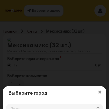
Выберите адрес
Главная
Сеты
Мексика микс (32 шт.)
Мексика микс (32 шт.)
Мехико, Мехико лосось, Чикен мексикано, Цезарь
Выберите один из вариантов
1 г
0
Выберите количество
1
Выберите город
Заказать