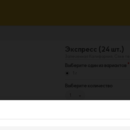
Экспресс (24 шт.)
Запеченная Калифорния, Сяке те
Выберите один из вариантов
1 г
Выберите количество
1