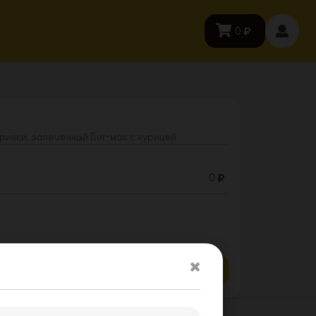
0
рияки, запеченный Биг-мак с курицей
0
Заказать