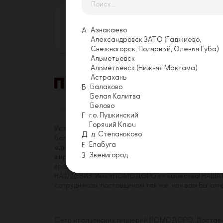
Оставьте свой отзыв
Еще никто не оставил отзыв на этой
А
Азнакаево
Оставить отзыв
Александровск ЗАТО (Гаджиево,
Снежногорск, Полярный, Оленья Губа)
Альметьевск
Альметьевск (Нижняя Мактама)
Астрахань
Б
Балаково
Акции
Условия 
Белая Калитва
Белово
Г
г.о. Пушкинский
Горячий Ключ
История «ПОМОДОРО» началась в 2014 году. На с
Д
д. Степаньково
более трехсот сотрудников, имеющих реальную в
Е
Елабуга
единомышленников среди коллег. Миссия «ПОМОДО
З
Звенигород
широкому кругу посетителей. Принципы, которым
правиле.
НАШ ДЕВИЗ: Имя «ПОМОДОРО» – качество! НАША Ц
сотрудникам, поставщикам так же, как вам бы хот
Сеть итальянских пиццерий ПОМОДОРО. Доставка