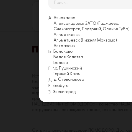
Оставьте свой отзыв
Еще никто не оставил отзыв на этой
А
Азнакаево
Оставить отзыв
Александровск ЗАТО (Гаджиево,
Снежногорск, Полярный, Оленья Губа)
Альметьевск
Альметьевск (Нижняя Мактама)
Астрахань
Б
Балаково
Акции
Условия 
Белая Калитва
Белово
Г
г.о. Пушкинский
Горячий Ключ
История «ПОМОДОРО» началась в 2014 году. На с
Д
д. Степаньково
более трехсот сотрудников, имеющих реальную в
Е
Елабуга
единомышленников среди коллег. Миссия «ПОМОДО
З
Звенигород
широкому кругу посетителей. Принципы, которым
правиле.
НАШ ДЕВИЗ: Имя «ПОМОДОРО» – качество! НАША Ц
сотрудникам, поставщикам так же, как вам бы хот
Сеть итальянских пиццерий ПОМОДОРО. Доставка