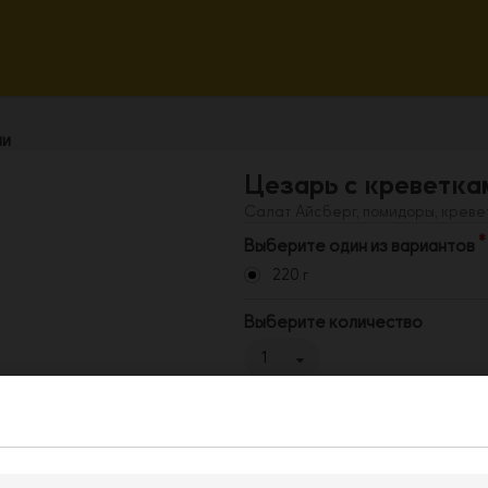
ми
Цезарь с креветка
Салат Айсберг, помидоры, креве
Выберите один из вариантов
220 г
Выберите количество
1