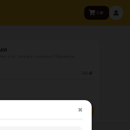
0
ми
тки, соус Цезарь, сухарики, Пармезан
340
Заказать