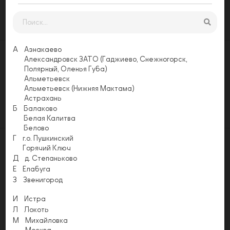
Заказать
А
Азнакаево
Александровск ЗАТО (Гаджиево, Снежногорск,
Оставьте свой отзыв
Полярный, Оленья Губа)
Еще никто не оставил отзыв на этой
Альметьевск
странице. Будьте первым, напишите свой
Альметьевск (Нижняя Мактама)
отзыв!
Астрахань
Б
Балаково
Оставить отзыв
Белая Калитва
Белово
Г
г.о. Пушкинский
Горячий Ключ
Д
д. Степаньково
Е
Елабуга
Акции
Условия доставки
Способы оплаты
З
Звенигород
Напишите нам
И
Истра
Email
Л
info@pizzapomodoro.ru
Локоть
М
Михайловка