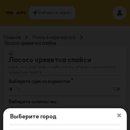
Выберите адрес
Главная
Роллы в икре масаго
Лосось креветка спайси
Лосось креветка спайси
нори, рис, сыр творожный, лосось, огурец, икра масаго,
креветка спайси
Выберите один из вариантов
1 г
0
Выберите количество
1
Выберите город
Заказать