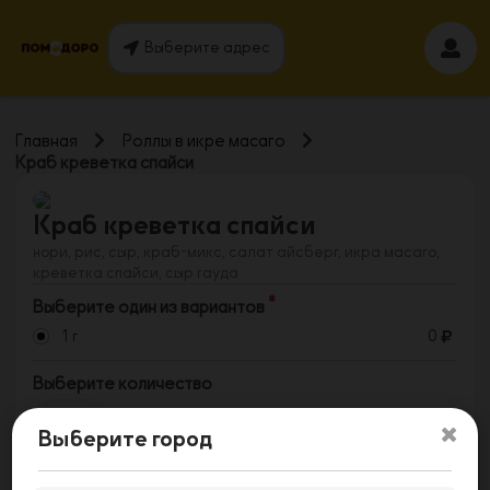
Выберите адрес
Главная
Роллы в икре масаго
Краб креветка спайси
Краб креветка спайси
нори, рис, сыр, краб-микс, салат айсберг, икра масаго,
креветка спайси, сыр гауда
Выберите один из вариантов
1 г
0
Выберите количество
1
Выберите город
Заказать