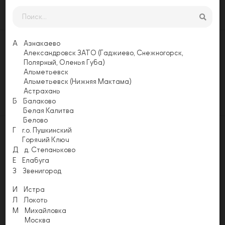
Заказать
А
Азнакаево
Александровск ЗАТО (Гаджиево, Снежногорск,
Оставьте свой отзыв
Полярный, Оленья Губа)
Еще никто не оставил отзыв на этой
Альметьевск
странице. Будьте первым, напишите свой
Альметьевск (Нижняя Мактама)
отзыв!
Астрахань
Оставить отзыв
Б
Балаково
Белая Калитва
Белово
Г
г.о. Пушкинский
Горячий Ключ
Д
д. Степаньково
Е
Елабуга
Акции
Условия доставки
Способы оплаты
З
Звенигород
Напишите нам
Email
И
Истра
info@pizzapomodoro.ru
Л
Локоть
М
Михайловка
Москва
История «ПОМОДОРО» началась в 2014 году. На сегодняшний