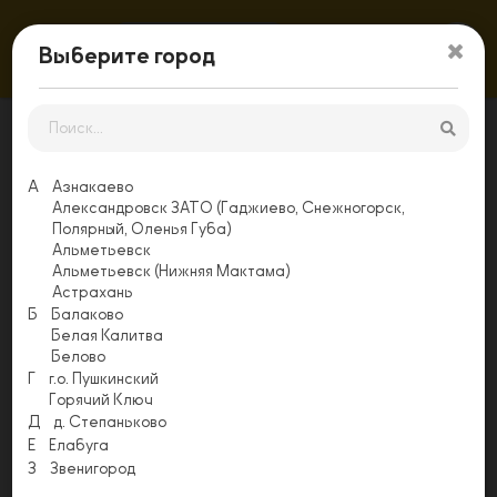
Выберите адрес
Выберите город
Главная
Роллы с креветкой
4 сыра
А
Азнакаево
4 сыра
Александровск ЗАТО (Гаджиево, Снежногорск,
Полярный, Оленья Губа)
Нори, рис, креветка, моцарелла, чеддер, сыр сливочный,
Альметьевск
пармезан, соус унаги
Альметьевск (Нижняя Мактама)
Выберите один из вариантов
Астрахань
Б
Балаково
1 г
0
Белая Калитва
Белово
Выберите количество
Г
г.о. Пушкинский
Горячий Ключ
1
Д
д. Степаньково
Е
Елабуга
Заказать
З
Звенигород