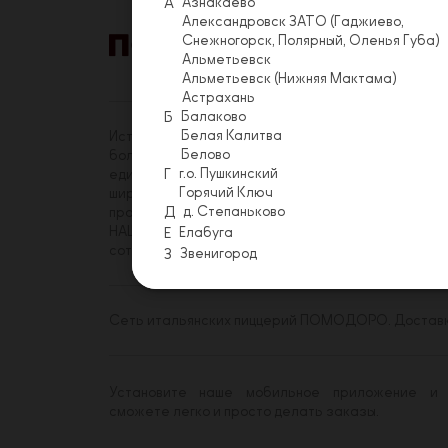
А
Азнакаево
Александровск ЗАТО (Гаджиево,
Снежногорск, Полярный, Оленья Губа)
Альметьевск
Акции
Условия 
Альметьевск (Нижняя Мактама)
Астрахань
Б
Балаково
Белая Калитва
История «ПОМОДОРО» началась в 2014 году. На с
Белово
более трехсот сотрудников, имеющих реальную в
Г
г.о. Пушкинский
единомышленников среди коллег. Миссия «ПОМОДО
Горячий Ключ
широкому кругу посетителей. Принципы, которым
Д
д. Степаньково
правиле.
НАШ ДЕВИЗ: Имя «ПОМОДОРО» – качество! НАША Ц
Е
Елабуга
сотрудникам, поставщикам так же, как вам бы хот
З
Звенигород
Сеть итальянских пиццерий ПОМОДОРО. Доставка
Установите наше мобильное приложение и
сможете легко и просто делать заказы.