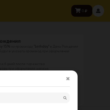
0
Рождения
ку 15%
по промокоду
"birthday"
в День Рождения
абудьте указать промокод при оформлении
 и 6 дней после торжества
телен
при оформлении заказа
ри предъявлении паспорта
курьеру для
ения
еню,
кроме
комбо, сетов, мини-сетов, напитков,
ых блюд, пиццы "Студенческая"
акциями и спецпредложениями
икации