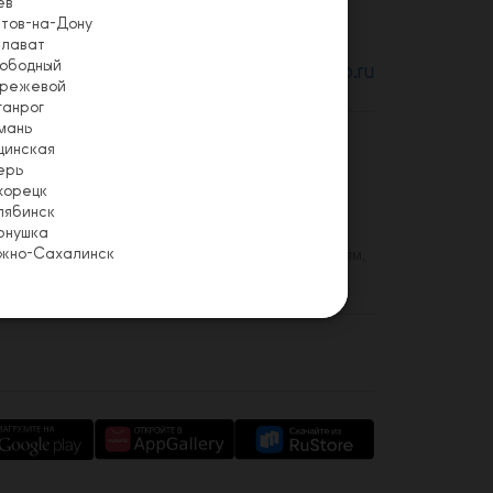
ев
стов-на-Дону
лават
Email
ободный
info@pizzapomodoro.ru
режевой
ганрог
мань
цинская
сии и СНГ. Сегодня в «ПОМОДОРО» работает
ерь
фессиональный опыт, найти друзей и
хорецк
ны на блюда итальянской и японской кухни
лябинск
ли Компании, Девизе Компании и Золотом
рнушка
жно-Сахалинск
и НАШЕ ЗОЛОТОЕ ПРАВИЛО: Относитесь к гостям,