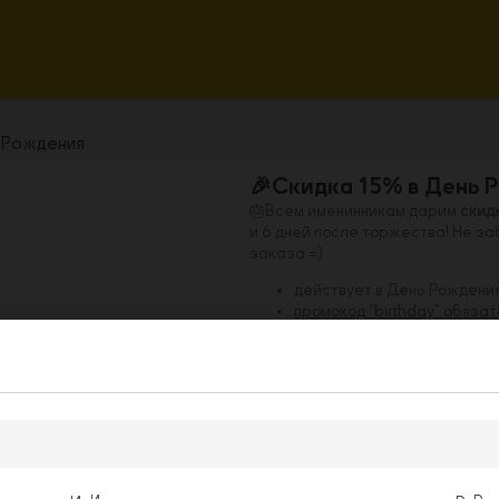
ь Рождения
🎉Скидка 15% в День 
🎂Всем именинникам дарим
скид
и 6 дней после торжества! Не з
заказа =)
действует в День Рождения
промокод "birthday" обяза
предоставляется только
п
подтверждения даты рожд
предоставляется на все м
соусов, десертов, акционн
не суммируется
с другими 
действует на момент публ