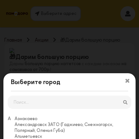
Выберите адрес
Главная
Акции
🎁Дарим большую порцию
🎁Дарим большую порцию
Дарим
большую порцию наггетсов
с каждым заказом
на
самовывоз от 700р.
!
подарок предоставляется
только
Выберите город
зарегистрированным
в приложении и на сайте
пользователям
действует на момент публикации
А
Азнакаево
Александровск ЗАТО (Гаджиево, Снежногорск,
Полярный, Оленья Губа)
Альметьевск