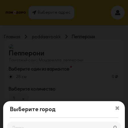
Выберите адрес
Главная
poddaarrookk
Пепперони
Пепперони
Томатный соус, Моцарелла, пепперони
Выберите один из вариантов
28 см
0
Выберите количество
1
Выберите город
Заказать