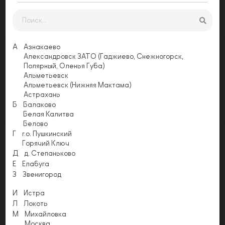
Заказать
А
Азнакаево
Александровск ЗАТО (Гаджиево, Снежногорск,
Оставьте свой отзыв
Полярный, Оленья Губа)
Еще никто не оставил отзыв на этой
Альметьевск
странице. Будьте первым, напишите свой
Альметьевск (Нижняя Мактама)
отзыв!
Астрахань
Б
Балаково
Оставить отзыв
Белая Калитва
Белово
Г
г.о. Пушкинский
Горячий Ключ
Д
д. Степаньково
Е
Елабуга
Акции
Условия доставки
Способы оплаты
З
Звенигород
Напишите нам
Email
И
Истра
info@pizzapomodoro.ru
Л
Локоть
М
Михайловка
Москва