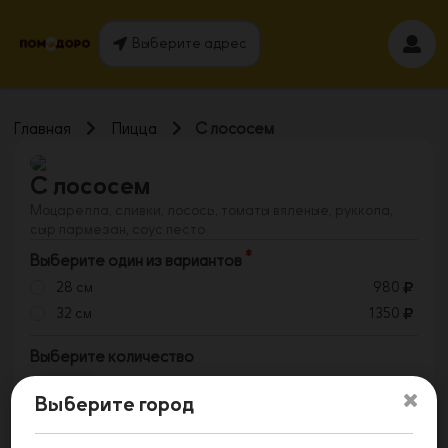
Выберите адрес
Главная
Пицца
С лососем
С лососем
Моцарелла, сливки, лосось, томаты вяленые, руккола,
сыр пармезан, соус песто
Выберите один из вариантов
28 см
980
32 см
1350
Выберите количество
1
Выберите город
Заказать