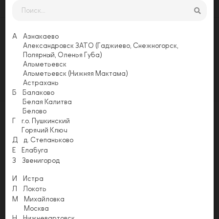
А
Азнакаево
Оставьте свой отзыв
Александровск ЗАТО (Гаджиево, Снежногорск,
Еще никто не оставил отзыв на этой
Полярный, Оленья Губа)
странице. Будьте первым, напишите свой
Альметьевск
отзыв!
Альметьевск (Нижняя Мактама)
Астрахань
Оставить отзыв
Б
Балаково
Белая Калитва
Белово
Г
г.о. Пушкинский
Горячий Ключ
Д
д. Степаньково
Акции
Условия доставки
Способы оплаты
Е
Елабуга
Напишите нам
З
Звенигород
Email
info@pizzapomodoro.ru
И
Истра
Л
Локоть
М
Михайловка
История «ПОМОДОРО» началась в 2014 году. На сегодняшний
Москва
день в сети пиццерий уже более 80 пиццерий по России и СНГ.
Н
Нижневартовск