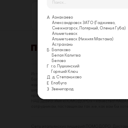
Оставьте свой отзыв
Еще никто не оставил отзыв на этой
А
Азнакаево
Оставить отзыв
Александровск ЗАТО (Гаджиево,
Снежногорск, Полярный, Оленья Губа)
Альметьевск
Альметьевск (Нижняя Мактама)
Астрахань
Б
Балаково
Акции
Условия 
Белая Калитва
Белово
Г
г.о. Пушкинский
Горячий Ключ
История «ПОМОДОРО» началась в 2014 году. На с
Д
д. Степаньково
более трехсот сотрудников, имеющих реальную в
Е
Елабуга
единомышленников среди коллег. Миссия «ПОМОДО
З
Звенигород
широкому кругу посетителей. Принципы, которым
правиле.
НАШ ДЕВИЗ: Имя «ПОМОДОРО» – качество! НАША Ц
сотрудникам, поставщикам так же, как вам бы хот
Сеть итальянских пиццерий ПОМОДОРО. Доставка