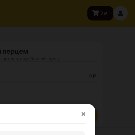
0
м перцем
оцарелла, соус Черный перец
0
Заказать