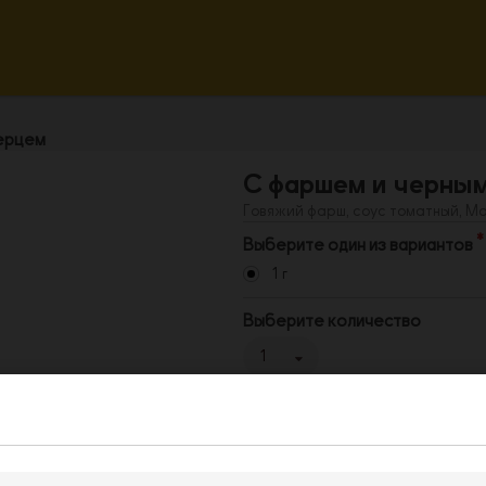
перцем
С фаршем и черны
Говяжий фарш, соус томатный, М
Выберите один из вариантов
1 г
Выберите количество
1