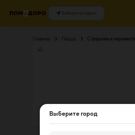
Выберите адрес
Главная
Пицца
С фаршем и черным 
Выберите город