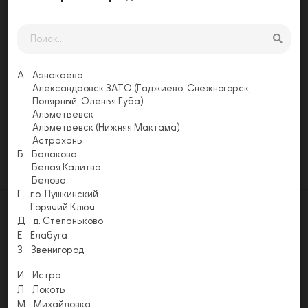
1
Заказать
А
Азнакаево
Александровск ЗАТО (Гаджиево, Снежногорск,
Полярный, Оленья Губа)
Оставьте свой отзыв
Альметьевск
Еще никто не оставил отзыв на этой
Альметьевск (Нижняя Мактама)
странице. Будьте первым, напишите свой
Астрахань
отзыв!
Б
Балаково
Оставить отзыв
Белая Калитва
Белово
Г
г.о. Пушкинский
Горячий Ключ
Д
д. Степаньково
Е
Елабуга
З
Звенигород
Акции
Условия доставки
Способы оплаты
Напишите нам
И
Истра
Email
Л
Локоть
info@pizzapomodoro.ru
М
Михайловка