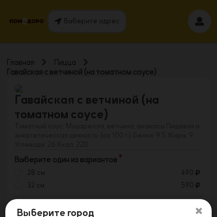
Выберите адрес
Главная
Пицца
Гавайская с ветчиной (на томатном соусе)
Гавайская с ветчиной (на
томатном соусе)
Томатный соус, Моцарелла, ветчина, ананасы Пищевая и
энергетическая ценность (на 100 г.): Белки: 9,5 Жиры: 9
Углеводы: 26 Ккал: 220
Выберите один из вариантов
28 см
490
32 см
590
Выберите количество
Выберите город