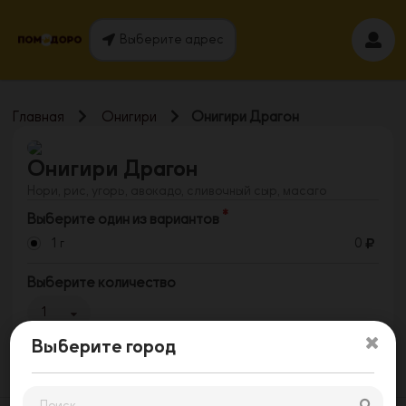
Выберите адрес
Главная
Онигири
Онигири Драгон
Онигири Драгон
Нори, рис, угорь, авокадо, сливочный сыр, масаго
Выберите один из вариантов
1 г
0
Выберите количество
1
Выберите город
Заказать