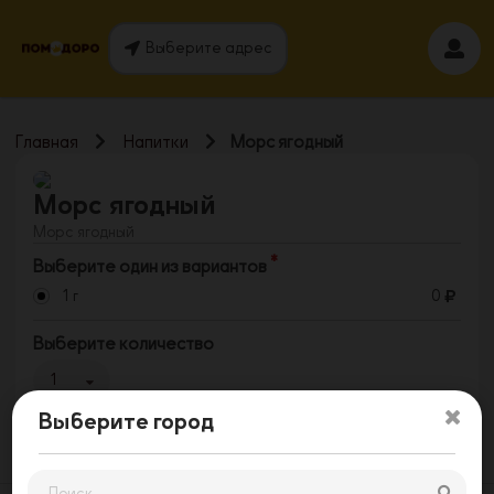
Выберите адрес
Главная
Напитки
Морс ягодный
Морс ягодный
Морс ягодный
Выберите один из вариантов
1 г
0
Выберите количество
1
Выберите город
Заказать