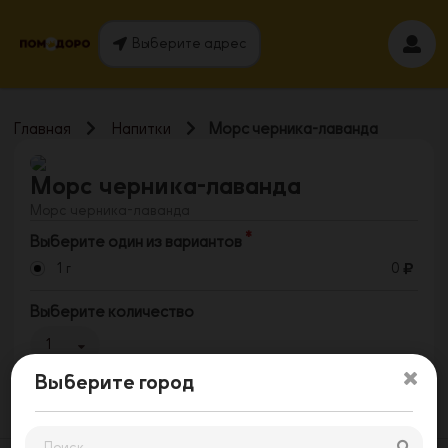
Выберите адрес
Главная
Напитки
Морс черника-лаванда
Морс черника-лаванда
Морс черника-лаванда
Выберите один из вариантов
1 г
0
Выберите количество
1
Выберите город
Заказать