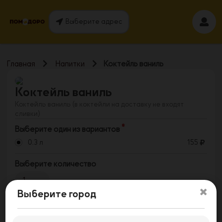
Выберите адрес
Главная
Напитки
Коктейль ваниль
Коктейль ваниль
Коктейль ваниль (в коктейли на доставку не входят
сливки)
Выберите один из вариантов
0.3 л
155
Выберите количество
1
Выберите город
Заказать