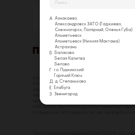
Оставьте свой отзыв
Еще никто не оставил отзыв на этой
А
Азнакаево
Оставить отзыв
Александровск ЗАТО (Гаджиево,
Снежногорск, Полярный, Оленья Губа)
Альметьевск
Альметьевск (Нижняя Мактама)
Астрахань
Б
Балаково
Акции
Условия 
Белая Калитва
Белово
Г
г.о. Пушкинский
Горячий Ключ
История «ПОМОДОРО» началась в 2014 году. На с
Д
д. Степаньково
более трехсот сотрудников, имеющих реальную в
Е
Елабуга
единомышленников среди коллег. Миссия «ПОМОДО
З
Звенигород
широкому кругу посетителей. Принципы, которым
правиле.
НАШ ДЕВИЗ: Имя «ПОМОДОРО» – качество! НАША Ц
сотрудникам, поставщикам так же, как вам бы хот
Сеть итальянских пиццерий ПОМОДОРО. Доставка