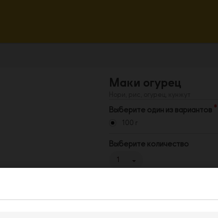
Маки огурец
Нори, рис, огурец, кунжут
Выберите один из вариантов
100 г
Выберите количество
1