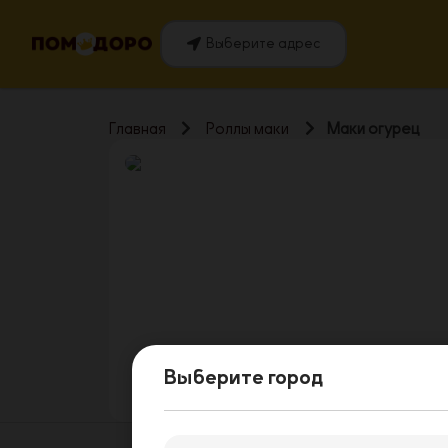
Выберите адрес
Главная
Роллы маки
Маки огурец
Выберите город