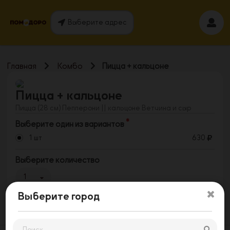
Выберите адрес
Главная
Комбо
Пицца + кальцоне
Пицца + кальцоне
Пицца (28 см) Пепперони || кальцоне Ветчина и сыр
Выберите один из вариантов
1 шт
630
Выберите количество
1
Выберите город
Заказать