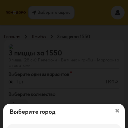
Выберите адрес
Главная
Комбо
3 пиццы за 1550
3 пиццы за 1550
3 пиццы (28 см): Пеперони + Ветчина и грибы + Маргарита
с томатами
Выберите один из вариантов
1 шт
1199
Выберите количество
1
Выберите город
Заказать