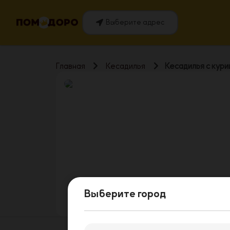
Выберите адрес
Главная
Кесадилья
Кесадилья с кури
Выберите город