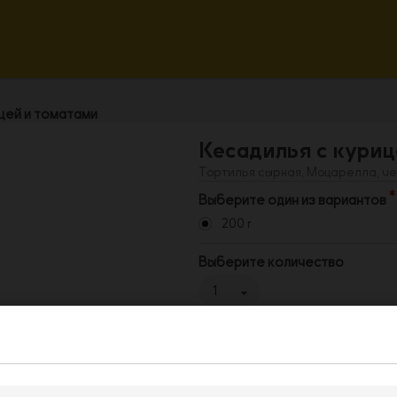
цей и томатами
Кесадилья с куриц
Тортилья сырная, Моцарелла, че
Выберите один из вариантов
200 г
Выберите количество
1