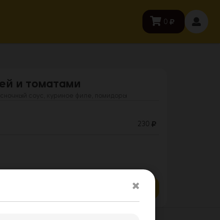
0
ей и томатами
сночный соус, куриное филе, помидоры
230
Заказать