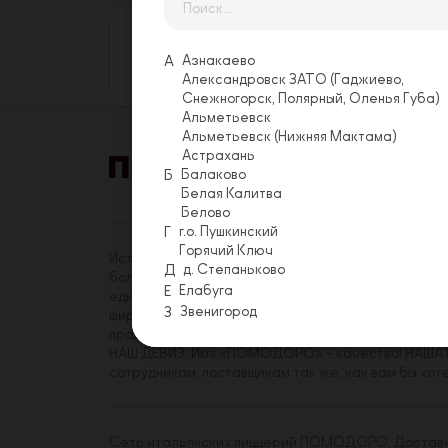
Оставьте свой отзыв
Еще никто не оставил отзыв на этой
А
Азнакаево
Оставить отзыв
Александровск ЗАТО (Гаджиево,
Снежногорск, Полярный, Оленья Губа)
Альметьевск
Альметьевск (Нижняя Мактама)
Астрахань
Б
Балаково
Акции
Условия 
Белая Калитва
Белово
Г
г.о. Пушкинский
Горячий Ключ
История «ПОМОДОРО» началась в 2014 году. На с
Д
д. Степаньково
более трехсот сотрудников, имеющих реальную в
Е
Елабуга
единомышленников среди коллег. Миссия «ПОМОДО
З
Звенигород
широкому кругу посетителей. Принципы, которым
правиле.
НАШ ДЕВИЗ: Имя «ПОМОДОРО» – качество! НАША Ц
сотрудникам, поставщикам так же, как вам бы хот
Сеть итальянских пиццерий ПОМОДОРО. Доставка