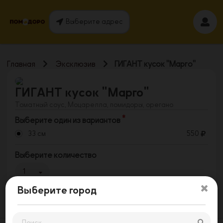
Выберите адрес
Главная
Эксклюзив
ГИГАНТ кусок "Марго"
ГИГАНТ кусок "Марго"
Томатный соус, Моцарелла, помидоры, орегано
Выберите один из вариантов
33 см
550
Выберите количество
1
Выберите город
Заказать